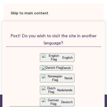
Skip to main content
Tillbaka till avsnitt
Avsnitt 7
Psst! Do you wish to visit the site in another
language?
Spela Ljudfil
English
Dansk
Norsk
Föregående
Nästa avsnitt
Nederlands
Deutsch