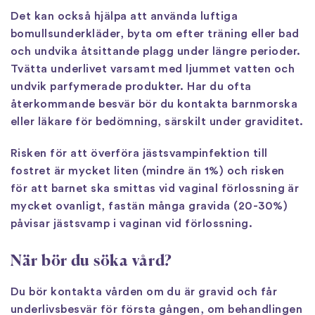
Det kan också hjälpa att använda luftiga
bomullsunderkläder, byta om efter träning eller bad
och undvika åtsittande plagg under längre perioder.
Tvätta underlivet varsamt med ljummet vatten och
undvik parfymerade produkter. Har du ofta
återkommande besvär bör du kontakta barnmorska
eller läkare för bedömning, särskilt under graviditet.
Risken för att överföra jästsvampinfektion till
fostret är mycket liten (mindre än 1%) och risken
för att barnet ska smittas vid vaginal förlossning är
mycket ovanligt, fastän många gravida (20-30%)
påvisar jästsvamp i vaginan vid förlossning.
När bör du söka vård?
Du bör kontakta vården om du är gravid och får
underlivsbesvär för första gången, om behandlingen