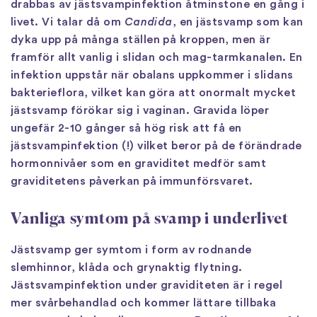
drabbas av jästsvampinfektion åtminstone en gång i
livet. Vi talar då om
Candida
, en jästsvamp som kan
dyka upp på många ställen på kroppen, men är
framför allt vanlig i slidan och mag-tarmkanalen. En
infektion uppstår när obalans uppkommer i slidans
bakterieflora, vilket kan göra att onormalt mycket
jästsvamp förökar sig i vaginan. Gravida löper
ungefär 2-10 gånger så hög risk att få en
jästsvampinfektion (!) vilket beror på de förändrade
hormonnivåer som en graviditet medför samt
graviditetens påverkan på immunförsvaret.
Vanliga symtom på svamp i underlivet
Jästsvamp ger symtom i form av rodnande
slemhinnor, klåda och grynaktig flytning.
Jästsvampinfektion under graviditeten är i regel
mer svårbehandlad och kommer lättare tillbaka