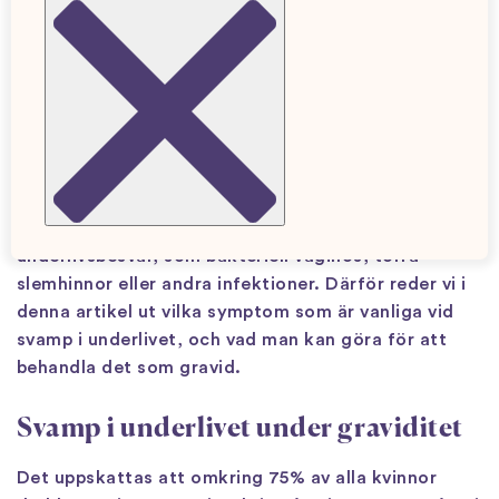
Sara Dellner
Barnmorska
Många drabbas av svamp i underlivet under
graviditeten och vissa drabbas även när de ammar.
Svamp är inte farligt och går att behandla med
receptfria läkemedel. Besvären kan däremot vara
obekväma eller obehagliga och det kan ibland vara
svårt att skilja svamp från andra vanliga
underlivsbesvär, som bakteriell vaginos, torra
slemhinnor eller andra infektioner. Därför reder vi i
denna artikel ut vilka symptom som är vanliga vid
svamp i underlivet, och vad man kan göra för att
behandla det som gravid.
Svamp i underlivet under graviditet
Det uppskattas att omkring 75% av alla kvinnor