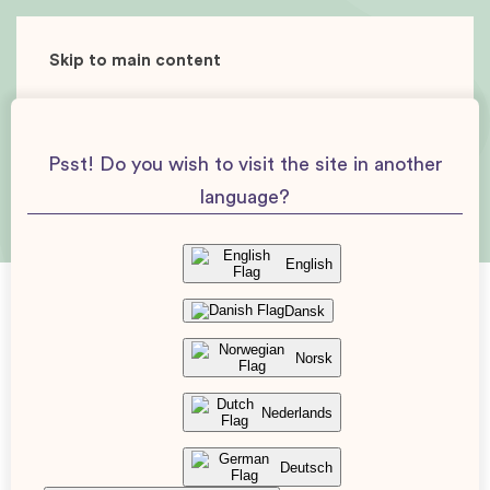
Skip to main content
Psst! Do you wish to visit the site in another
language?
English
Dansk
Norsk
Svamp i underlivet vid graviditet &
amning
Nederlands
4 Mar. 2026
Uppdaterad: 20 May. 2026
Deutsch
Verifierat av