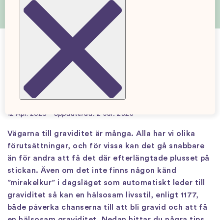
Tips till dig som försöker att bli
gravid
12 Apr. 2026
Uppdaterad: 2 Jul. 2026
Vägarna till graviditet är många. Alla har vi olika
förutsättningar, och för vissa kan det gå snabbare
än för andra att få det där efterlängtade plusset på
stickan. Även om det inte finns någon känd
”mirakelkur” i dagsläget som automatiskt leder till
graviditet så kan en hälsosam livsstil, enligt 1177,
både påverka chanserna till att bli gravid och att få
en hälsosam graviditet. Nedan hittar du några tips