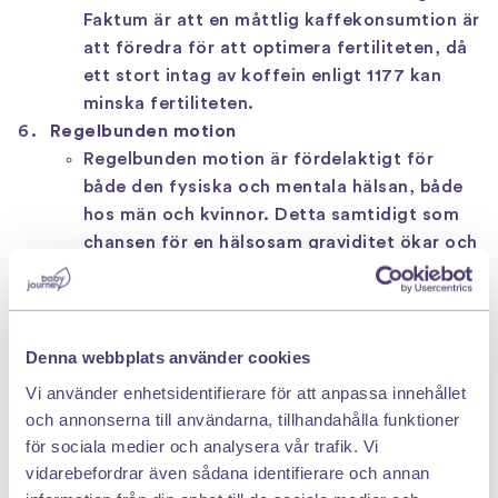
Faktum är att en måttlig kaffekonsumtion är
att föredra för att optimera fertiliteten, då
ett stort intag av koffein enligt 1177 kan
minska fertiliteten.
Regelbunden motion
Regelbunden motion är fördelaktigt för
både den fysiska och mentala hälsan, både
hos män och kvinnor. Detta samtidigt som
chansen för en hälsosam graviditet ökar och
kvaliteten på spermierna blir bättre. Att få
upp pulsen minst 30 minuter per dag och att
kombinera styrka och konditionsträning är
en bra riktlinje. Att jobba mot en hälsosam
Denna webbplats använder cookies
vikt är även något som kan gynna
Vi använder enhetsidentifierare för att anpassa innehållet
fertiliteten hos både män och kvinnor.
och annonserna till användarna, tillhandahålla funktioner
Läkemedel
för sociala medier och analysera vår trafik. Vi
Visste du att vissa typer av värkmediciner
vidarebefordrar även sådana identifierare och annan
kan ha en tillfällig påverkan på