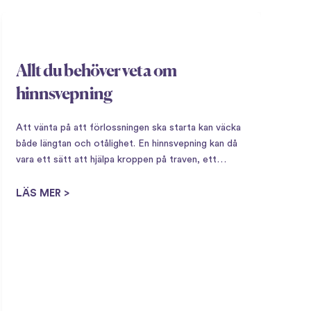
Allt du behöver veta om
hinnsvepning
Att vänta på att förlossningen ska starta kan väcka
både längtan och otålighet. En hinnsvepning kan då
vara ett sätt att hjälpa kroppen på traven, ett
naturligt sätt att stimulera förlossningsstarten när
V
kroppen börjar bli redo. Vad är en hinnsvepning?…
LÄS MER >
F
a
b
b
f
L