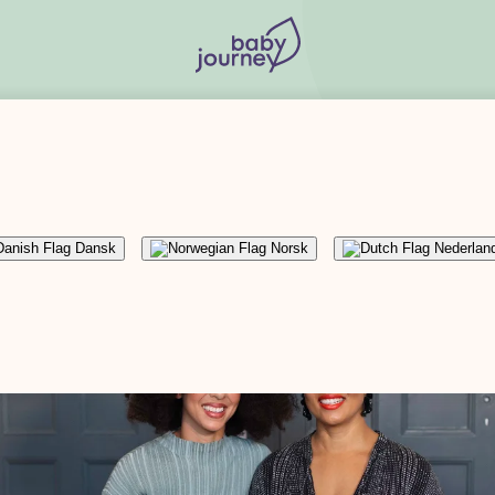
Asabea & Opokua om den fjärde trimestern
Dansk
Norsk
Nederlan