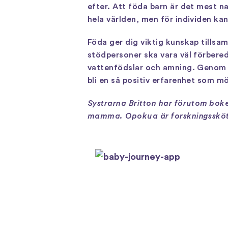
efter. Att föda barn är det mest n
hela världen, men för individen kan 
Föda ger dig viktig kunskap tills
stödpersoner ska vara väl förbered
vattenfödslar och amning. Genom at
bli en så positiv erfarenhet som möj
Systrarna Britton har förutom bo
mamma. Opokua är forskningssköt