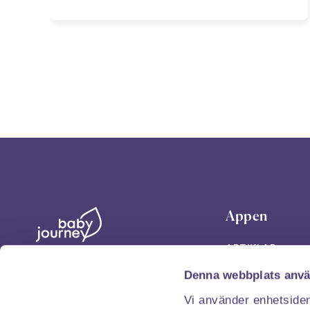
Appen
ARTIKLAR
hello@babyjourney.se
Denna webbplats anvä
PODCAST
Artillerigatan 16
Vi använder enhetsident
VERKTYG