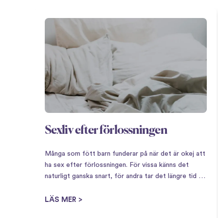
Sexliv efter förlossningen
Många som fött barn funderar på när det är okej att
ha sex efter förlossningen. För vissa känns det
naturligt ganska snart, för andra tar det längre tid –
båda är lika normalt. Att få barn innebär en stor
omställning,…
LÄS MER >