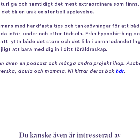
aturliga och samtidigt det mest extraordinära som finns.
det bli en unik existentiell upplevelse.
ammans med handfasta tips och tankeövningar för att bå
da inför, under och efter födseln. Från hypnobirthing oc
t lyfta både det stora och det lilla i barnafödandet läg
ligt att bära med dig in i ditt föräldraskap.
ken även en podcast och många andra projekt ihop. Asab
erska, doula och mamma. Ni hittar deras bok
här
.
Du kanske även är intresserad av