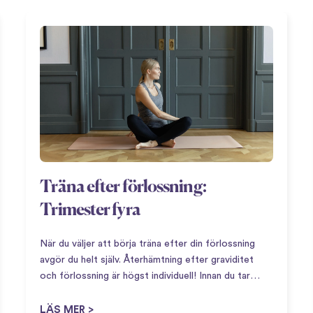
Träna efter förlossning:
Trimester fyra
När du väljer att börja träna efter din förlossning
avgör du helt själv. Återhämtning efter graviditet
och förlossning är högst individuell! Innan du tar
steget att börja aktivera kroppen igen så kan det
vara bra att definiera vad som menas…
LÄS MER >