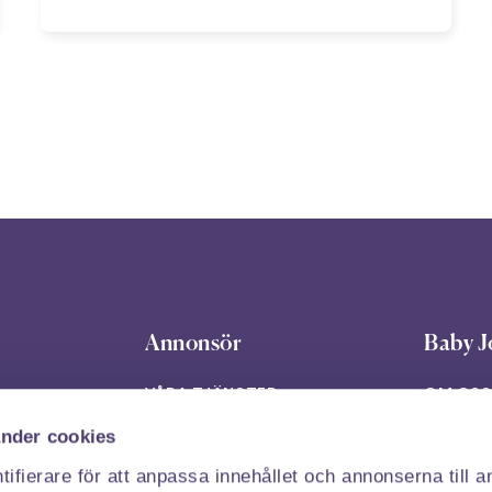
Annonsör
Baby J
VÅRA TJÄNSTER
OM OSS
nder cookies
CASE
PRESS
ifierare för att anpassa innehållet och annonserna till 
INSIKTER
JOBB