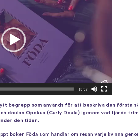
15:37
nytt begrepp som används för att beskriva den första sk
h doulan Opokua (Curly Doula) igenom vad fjärde trime
under den tiden.
ppt boken Föda som handlar om resan varje kvinna genom