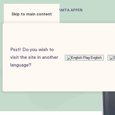
ANVÄNDARE
ANNONSÖR
HÄMTA APPEN
Skip to main content
Baby Journey
Artiklar och guider
Artiklar
Barn
Psst! Do you wish to
visit the site in another
English
language?