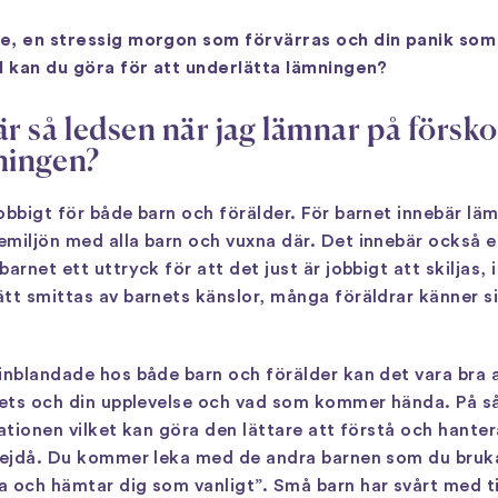
e, en stressig morgon som förvärras och din panik som 
d kan du göra för att underlätta lämningen?
är så ledsen när jag lämnar på försko
mningen?
obbigt för både barn och förälder. För barnet innebär l
miljön med alla barn och vuxna där. Det innebär också e
rnet ett uttryck för att det just är jobbigt att skiljas, i
tt smittas av barnets känslor, många föräldrar känner si
inblandade hos både barn och förälder kan det vara bra a
nets och din upplevelse och vad som kommer hända. På så 
ationen vilket kan göra den lättare att förstå och hanter
 hejdå. Du kommer leka med de andra barnen som du bruka
a och hämtar dig som vanligt”. Små barn har svårt med ti