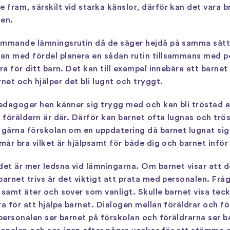
fram, särskilt vid starka känslor, därför kan det vara b
gen.
ommande lämningsrutin då de säger hejdå på samma sätt
an med fördel planera en sådan rutin tillsammans med pe
ra för ditt barn. Det kan till exempel innebära att barnet
et och hjälper det bli lugnt och tryggt.
pedagoger hen känner sig trygg med och kan bli tröstad 
e föräldern är där. Därför kan barnet ofta lugnas och tr
e gärna förskolan om en uppdatering då barnet lugnat sig
mår bra vilket är hjälpsamt för både dig och barnet inför
et är mer ledsna vid lämningarna. Om barnet visar att det 
barnet trivs är det viktigt att prata med personalen. Fr
 samt äter och sover som vanligt. Skulle barnet visa teck
a för att hjälpa barnet. Dialogen mellan föräldrar och fö
epersonalen ser barnet på förskolan och föräldrarna ser 