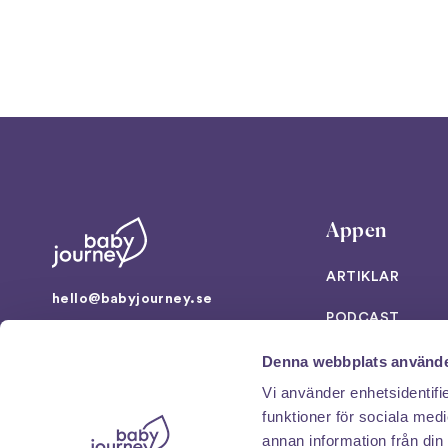
Appen
ARTIKLAR
hello@babyjourney.se
PODCAST
Artillerigatan 16
VERKTYG
Denna webbplats använde
114 51 Stockholm
Vi använder enhetsidentifie
SUPPORT
NO
/
DK
/
EN
/
DE
funktioner för sociala medi
annan information från din