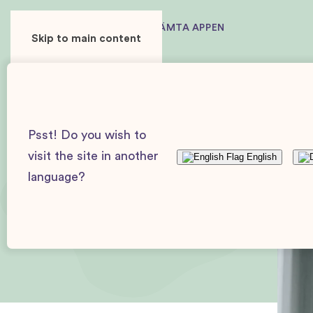
ANVÄNDARE
ANNONSÖR
HÄMTA APPEN
Skip to main content
Baby Journey
Artiklar och guider
Artiklar
Barn
Psst! Do you wish to
visit the site in another
English
language?