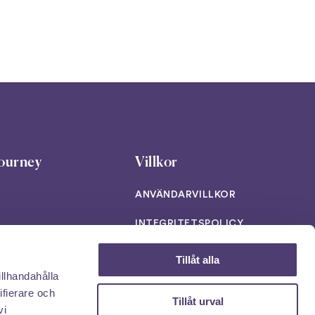
ourney
Villkor
ANVÄNDARVILLKOR
INTEGRITETSPOLICY
AI POLICY PAGE
Tillåt alla
illhandahålla
T
Ladda ner vår app!
ifierare och
Tillåt urval
vi