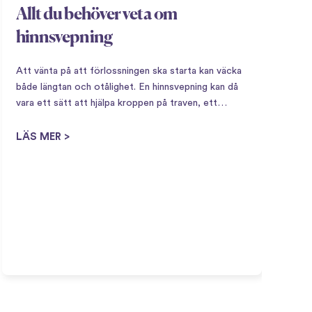
Allt du behöver veta om
hinnsvepning
Att vänta på att förlossningen ska starta kan väcka
både längtan och otålighet. En hinnsvepning kan då
vara ett sätt att hjälpa kroppen på traven, ett
naturligt sätt att stimulera förlossningsstarten när
V
kroppen börjar bli redo. Vad är en hinnsvepning?…
LÄS MER >
F
a
b
b
f
L
r