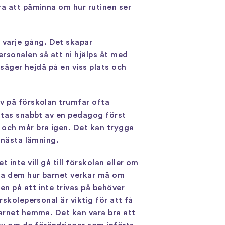
ra att påminna om hur rutinen ser
 varje gång. Det skapar
rsonalen så att ni hjälps åt med
 säger hejdå på en viss plats och
av på förskolan trumfar ofta
östas snabbt av en pedagog först
 och mår bra igen. Det kan trygga
 nästa lämning.
inte vill gå till förskolan eller om
åga dem hur barnet verkar må om
en på att inte trivas på behöver
rskolepersonal är viktig för att få
barnet hemma. Det kan vara bra att