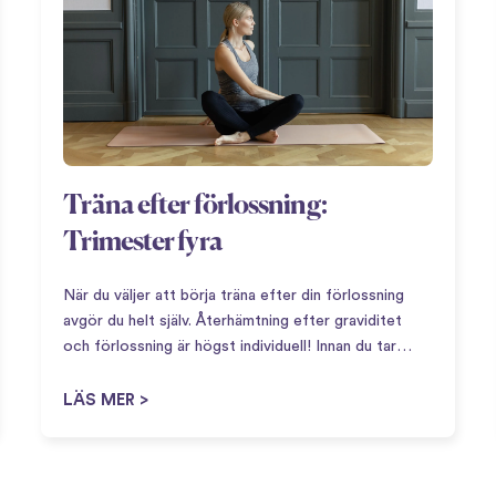
Träna efter förlossning:
Trimester fyra
När du väljer att börja träna efter din förlossning
avgör du helt själv. Återhämtning efter graviditet
och förlossning är högst individuell! Innan du tar
steget att börja aktivera kroppen igen så kan det
vara bra att definiera vad som menas…
LÄS MER >