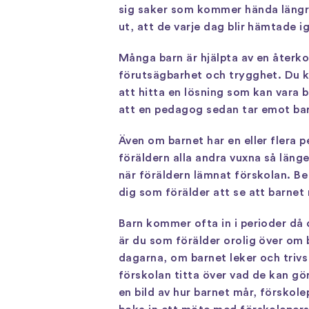
sig saker som kommer hända längre 
ut, att de varje dag blir hämtade i
Många barn är hjälpta av en återk
förutsägbarhet och trygghet. Du k
att hitta en lösning som kan vara b
att en pedagog sedan tar emot barn
Även om barnet har en eller flera 
föräldern alla andra vuxna så läng
när föräldern lämnat förskolan. B
dig som förälder att se att barnet 
Barn kommer ofta in i perioder då d
är du som förälder orolig över om 
dagarna, om barnet leker och trivs
förskolan titta över vad de kan gör
en bild av hur barnet mår, förskol