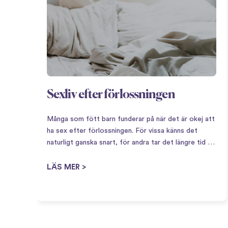
Sexliv efter förlossningen
Många som fött barn funderar på när det är okej att
ha sex efter förlossningen. För vissa känns det
naturligt ganska snart, för andra tar det längre tid –
båda är lika normalt. Att få barn innebär en stor
omställning,…
LÄS MER >