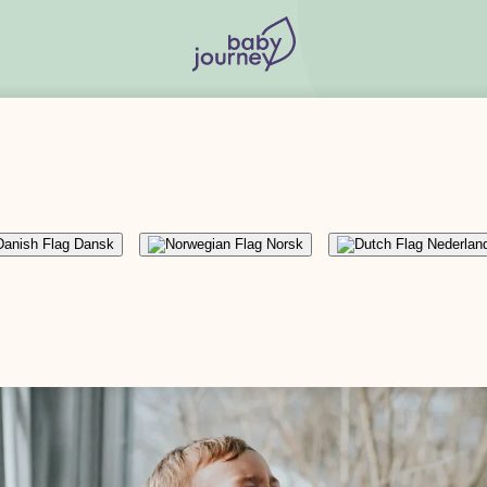
Hur kan jag underlätta lämningen på förskolan?
Dansk
Norsk
Nederlan