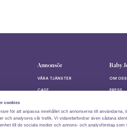
Annonsör
Baby J
VÅRA TJÄNSTER
OM OSS
CASE
PRESS
INSIKTER
JOBB
r cookies
rare för att anpassa innehållet och annonserna till användarna, t
B2B NYHETSBREV
KONTAK
er och analysera vår trafik. Vi vidarebefordrar även sådana ident
 enhet till de sociala medier och annons- och analysföretag som 