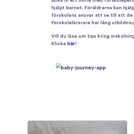
boka in ett möte med förskolepers
hjälpt barnet. Föräldrarna kan hjäl
förskolans ansvar att se till att 
Förskolelärarare har lång utbildnin
Vill du läsa om tips kring inskolnin
Klicka
här
!