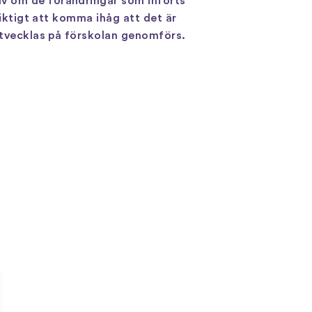
av om de förändringar som införts
viktigt att komma ihåg att det är
 utvecklas på förskolan genomförs.