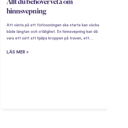
Allt du behöver veta om
hinnsvepning
Att vänta på att förlossningen ska starta kan väcka
både längtan och otålighet. En hinnsvepning kan då
vara ett sätt att hjälpa kroppen på traven, ett
naturligt sätt att stimulera förlossningsstarten när
V
kroppen börjar bli redo. Vad är en hinnsvepning?…
LÄS MER >
F
a
b
b
f
L
r