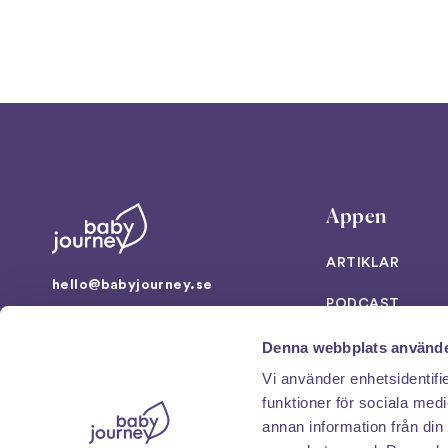
Appen
ARTIKLAR
hello@babyjourney.se
PODCAST
Artillerigatan 16
VERKTYG
Denna webbplats använde
114 51 Stockholm
Vi använder enhetsidentifie
SUPPORT
NO
/
DK
/
EN
/
DE
funktioner för sociala medi
annan information från din