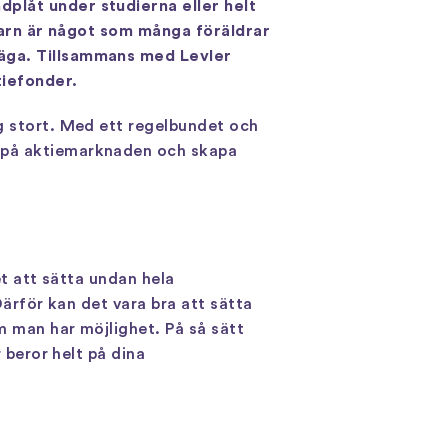
dplåt under studierna eller helt
 barn är något som många föräldrar
väga. Tillsammans med Levler
tiefonder.
ig stort. Med ett regelbundet och
s på aktiemarknaden och skapa
et att sätta undan hela
Därför kan det vara bra att sätta
m man har möjlighet. På så sätt
 beror helt på dina