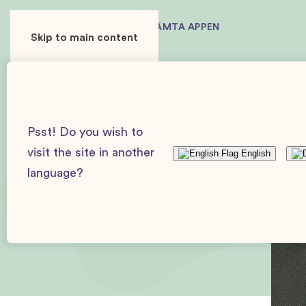
ANVÄNDARE
ANNONSÖR
HÄMTA APPEN
Skip to main content
Baby Journey
Artiklar och guider
Artiklar
Barn
Psst! Do you wish to
visit the site in another
English
language?