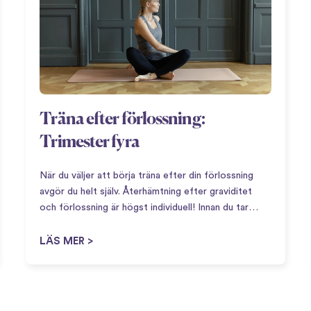
Träna efter förlossning:
Trimester fyra
När du väljer att börja träna efter din förlossning
avgör du helt själv. Återhämtning efter graviditet
och förlossning är högst individuell! Innan du tar
steget att börja aktivera kroppen igen så kan det
vara bra att definiera vad som menas…
LÄS MER >