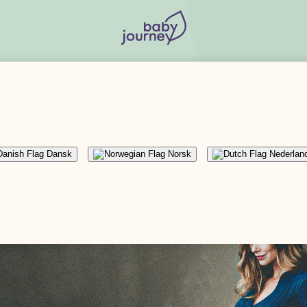
Så enkelt är det att starta ett barnsparande
Dansk
Norsk
Nederlan