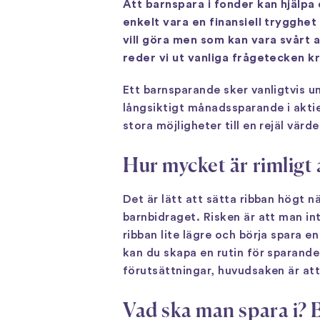
Att barnspara i fonder kan hjälpa
enkelt vara en finansiell trygghet
vill göra men som kan vara svårt
reder vi ut vanliga frågetecken k
Ett barnsparande sker vanligtvis u
långsiktigt månadssparande i akti
stora möjligheter till en rejäl värd
Hur mycket är rimligt 
Det är lätt att sätta ribban högt n
barnbidraget. Risken är att man int
ribban lite lägre och börja spara 
kan du skapa en rutin för sparandet
förutsättningar, huvudsaken är at
Vad ska man spara i? 