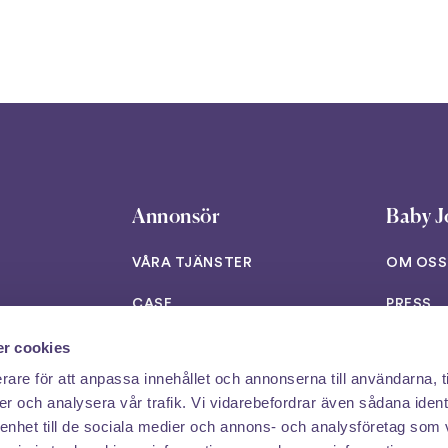
Annonsör
Baby J
VÅRA TJÄNSTER
OM OSS
CASE
PRESS
INSIKTER
JOBB
r cookies
rare för att anpassa innehållet och annonserna till användarna, t
B2B NYHETSBREV
KONTAK
er och analysera vår trafik. Vi vidarebefordrar även sådana ident
 enhet till de sociala medier och annons- och analysföretag som 