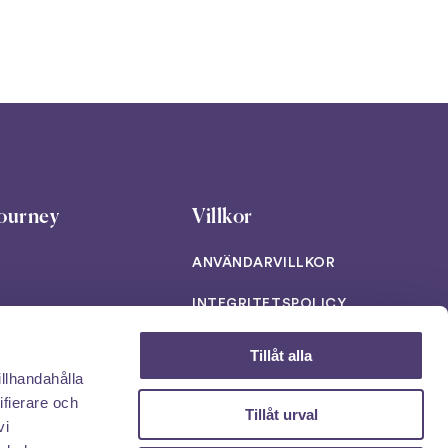
ourney
Villkor
ANVÄNDARVILLKOR
INTEGRITETSPOLICY
AI POLICY PAGE
Tillåt alla
illhandahålla
T
Ladda ner vår app!
ifierare och
Tillåt urval
vi