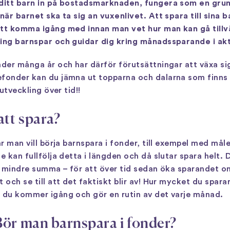
 ditt barn in på bostadsmarknaden, fungera som en grun
 när barnet ska ta sig an vuxenlivet. Att spara till sina
 att komma igång med innan man vet hur man kan gå till
ring barnspar och guidar dig kring månadssparande i ak
nder många år och har därför förutsättningar att växa s
efonder kan du jämna ut topparna och dalarna som finn
eutveckling över tid!!
att spara?
är man vill börja barnspara i fonder, till exempel med mål
e kan fullfölja detta i längden och då slutar spara helt. 
en mindre summa – för att över tid sedan öka sparandet o
 och se till att det faktiskt blir av! Hur mycket du sparar
t du kommer igång och gör en rutin av det varje månad.
Bör man barnspara i fonder?