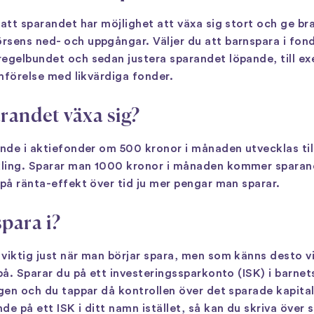
 att sparandet har möjlighet att växa sig stort och ge br
sens ned- och uppgångar. Väljer du att barnspara i fonde
regelbundet och sedan justera sparandet löpande, till ex
ämförelse med likvärdiga fonder.
randet växa sig?
ande i aktiefonder om 500 kronor i månaden utvecklas till
kling. Sparar man 1000 kronor i månaden kommer sparan
 på ränta-effekt över tid ju mer pengar man sparar.
para i?
 viktig just när man börjar spara, men som känns desto v
på. Sparar du på ett investeringssparkonto (ISK) i barne
gen och du tappar då kontrollen över det sparade kapitale
e på ett ISK i ditt namn istället, så kan du skriva över