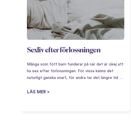
Sexliv efter förlossningen
Många som fött barn funderar på när det är okej att
ha sex efter förlossningen. För vissa känns det
naturligt ganska snart, för andra tar det längre tid –
båda är lika normalt. Att få barn innebär en stor
omställning,…
LÄS MER >