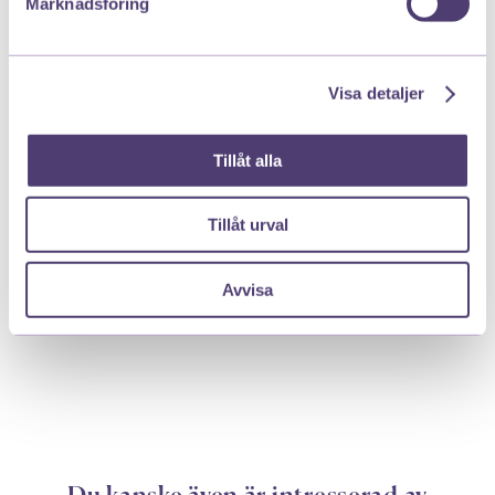
Skippa hud mot hud, låt barnet istället bli sval
Marknadsföring
utan hudkontakt.
Om barnet är hungrigt, ge kall frukt från kylen.
Smoothies är också toppen!
Visa detaljer
Se till så att ditt barn kissar regelbundet, helst
var 3:e timme.
Tillåt alla
Låt barnet vila eller sova på lakan utan kläder
eller blöja.
När ett barn får värmeslag eller du misstänker
Tillåt urval
värmeslag rekommenderas det att kontakta
vården. Ring 1177 eller en digital vårdgivare för
Avvisa
att snabbt få rådgivning kring just ditt barn.