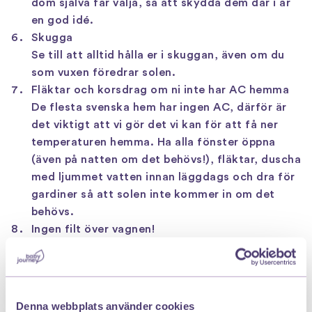
dom själva får välja, så att skydda dem där i är
en god idé.
Skugga
Se till att alltid hålla er i skuggan, även om du
som vuxen föredrar solen.
Fläktar och korsdrag om ni inte har AC hemma
De flesta svenska hem har ingen AC, därför är
det viktigt att vi gör det vi kan för att få ner
temperaturen hemma. Ha alla fönster öppna
(även på natten om det behövs!), fläktar, duscha
med ljummet vatten innan läggdags och dra för
gardiner så att solen inte kommer in om det
behövs.
Ingen filt över vagnen!
Ett vanligt misstag är att lägga en filt över
vagnen för att solen inte ska komma in när
barnet sover. Det som händer då är dock att
värmen stannar i vagnen och vagnen kan bli upp
Denna webbplats använder cookies