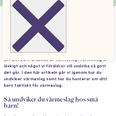
Värmeslag hos små barn
5 Apr. 2026
Uppdaterad: 24 Apr. 2026
Under sommaren eller på solsemester finns risken
att ditt barn drabbas av värmeslag. Värmeslag är
läskigt och något vi föräldrar vill undvika så gott
det går. I den här artikeln går vi igenom hur du
undviker värmeslag samt hur du hanterar om ditt
barn faktiskt får värmeslag.
Så undviker du värmeslag hos små
barn!