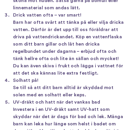
sköna mot huden. Satsa gärna på bomull eller
linnematerial som andas lätt.
Drick vatten ofta – var smart!
Barn har ofta svårt att tänka på eller vilja dricka
vatten. Därför är det upp till oss föräldrar att
driva på vattendrickandet. Köp en vattenflaska
som ditt barn gillar och låt hen dricka
regelbundet under dagarna – erbjud ofta och
tänk hellre ofta och lite än sällan och mycket!
Du kan även skiva i frukt och lägga i vattnet för
att det ska kännas lite extra festligt.
Solhatt på!
Se till så att ditt barn alltid är skyddad mot
solen med en solhatt eller keps.
UV-dräkt och hatt när det vankas bad
Investera i en UV-dräkt samt UV-hatt som
skyddar när det är dags för bad och lek. Många
barn kan leka hur länge som helst i badet om