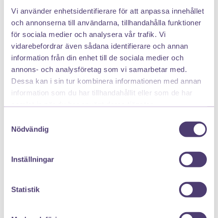
till dubbelt så varm på kort tid. Spänn istället en
Vi använder enhetsidentifierare för att anpassa innehållet
tunn filt eller solskydd över vagnen eller köp ett
och annonserna till användarna, tillhandahålla funktioner
vagnparasoll – men håll vagnen fri från filtar som
för sociala medier och analysera vår trafik. Vi
hängs över!
vidarebefordrar även sådana identifierare och annan
information från din enhet till de sociala medier och
Så hanterar du om ditt barn får
annons- och analysföretag som vi samarbetar med.
värmeslag
Dessa kan i sin tur kombinera informationen med annan
information som du har tillhandahållit eller som de har
Om ditt barn faktiskt råkar ut för värmeslag är det
samlat in när du har använt deras tjänster.
viktigt att hantera det direkt. Här är några råd kring
Samtyckesval
hur du ska ta hand om ett barn som har fått
Nödvändig
värmeslag.
Duscha på gränsen mellan kallt och ljummet för
Inställningar
att få ner temperaturen
Lägg svala, blöta handdukar på barnet
Statistik
Ge teskedar med vätskeersättning var 10:e
minut