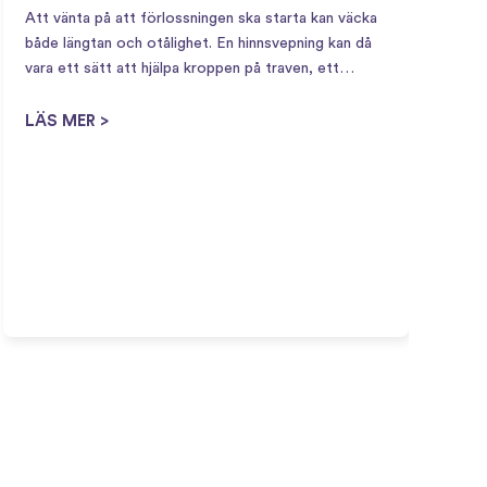
Att vänta på att förlossningen ska starta kan väcka
både längtan och otålighet. En hinnsvepning kan då
vara ett sätt att hjälpa kroppen på traven, ett
naturligt sätt att stimulera förlossningsstarten när
V
kroppen börjar bli redo. Vad är en hinnsvepning?…
LÄS MER >
F
a
b
b
f
L
r