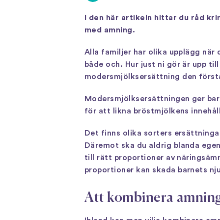
I den här artikeln hittar du råd 
med amning.
Alla familjer har olika upplägg när
både och. Hur just ni gör är upp ti
modersmjölksersättning den första 
Modersmjölksersättningen ger barn
för att likna bröstmjölkens innehå
Det finns olika sorters ersättninga
Däremot ska du aldrig blanda egen 
till rätt proportioner av näringsämn
proportioner kan skada barnets nju
Att kombinera amning