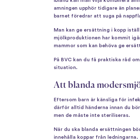
Ibland kan man vilja kombinera amn
amningen upphör tidigare än planera
barnet föredrar att suga på napp
Man kan ge ersättning i kopp iställ
mjölkproduktionen har kommit igång
mammor som kan behöva ge ersättni
På BVC kan du få praktiska råd om
situation.
Att blanda modersmjö
Eftersom barn är känsliga för infe
därför alltid händerna innan du bö
men de måste inte steriliseras.
När du ska blanda ersättningen bö
innehålla koppar från ledningarna.