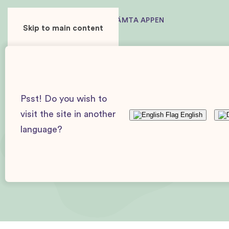
ANVÄNDARE
ANNONSÖR
HÄMTA APPEN
Skip to main content
Baby Journey
Artiklar och guider
Artiklar
Flaskm
Psst! Do you wish to
visit the site in another
English
language?