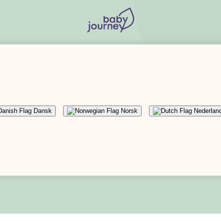
atning
Råd kring modersmjölksersättning
Dansk
Norsk
Nederlan