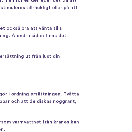
men för en del leder det till att
imuleras tillräckligt eller på att
et också bra att vänta tills
ning. Å andra sidan finns det
sättning utifrån just din
gör i ordning ersättningen. Tvätta
appar och att de diskas noggrant,
ersom varmvattnet från kranen kan
en.