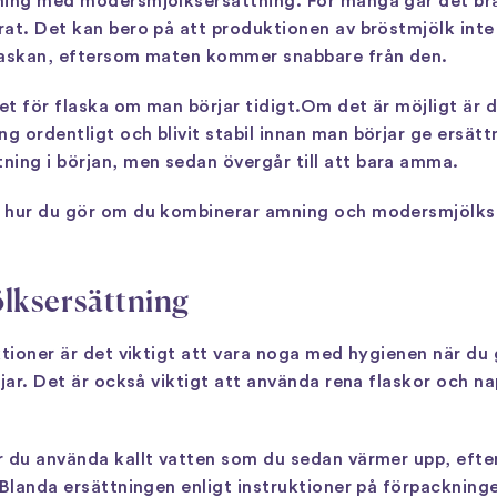
ing med modersmjölksersättning. För många går det bra, 
t. Det kan bero på att produktionen av bröstmjölk inte st
flaskan, eftersom maten kommer snabbare från den.
et för flaska om man börjar tidigt.Om det är möjligt är d
 ordentligt och blivit stabil innan man börjar ge ersätt
ng i början, men sedan övergår till att bara amma.
 hur du gör om du kombinerar amning och modersmjölkser
lksersättning
ktioner är det viktigt att vara noga med hygienen när du 
rjar. Det är också viktigt att använda rena flaskor och n
r du använda kallt vatten som du sedan värmer upp, eft
 Blanda ersättningen enligt instruktioner på förpackning