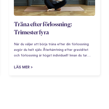
Träna efter förlossning:
Trimester fyra
När du väljer att börja träna efter din förlossning
avgör du helt själv. Återhämtning efter graviditet
och förlossning är högst individuell! Innan du tar
steget att börja aktivera kroppen igen så kan det
vara bra att definiera vad som menas…
LÄS MER >