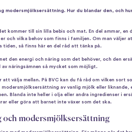
kring modersmjölksersättning. Hur du blandar den, och h
 det kommer till sin lilla bebis och mat. En del ammar, en 
ll er och vilka behov som finns i familjen. Om man väljer a
tiden, så finns här en del råd att tänka på.
et den energi och näring som det behöver, och den ersä
ll av näringsämnen så mycket som möjligt.
r att välja mellan. På BVC kan du få råd om vilken sort s
modersmjölksersättning av vanlig mjölk eller liknande, e
en. Blanda inte heller i olja eller andra ingredienser i er
rar eller göra att barnet inte växer som det ska.
 och modersmjölksersättning