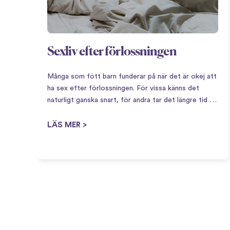
Sexliv efter förlossningen
Många som fött barn funderar på när det är okej att
ha sex efter förlossningen. För vissa känns det
naturligt ganska snart, för andra tar det längre tid –
båda är lika normalt. Att få barn innebär en stor
omställning,…
LÄS MER >