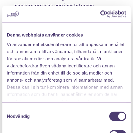
magsyra pressas upp i matstrupen.
Du hittar Rennie på ditt närmaste apotek eller
genom att
klicka här
Denna webbplats använder cookies
Läs bipacksedeln noga. Rennie tuggtablett
Vi använder enhetsidentifierare för att anpassa innehållet
(kalcium- och magnesiumkarbonat) är ett
och annonserna till användarna, tillhandahålla funktioner
receptfritt läkemedel från 12 år för lindring av
för sociala medier och analysera vår trafik. Vi
halsbränna, sura uppstötningar samt
syrarelaterad
vidarebefordrar även sådana identifierare och annan
smärta i maggropen. Kan användas under graviditet
information från din enhet till de sociala medier och
om den rekommenderade dosen följs. Använd inte
annons- och analysföretag som vi samarbetar med.
om du har ökade mängder kalcium i blod och/eller
Dessa kan i sin tur kombinera informationen med annan
ett tillstånd som leder till en ökad mängd kalcium i
information som du har tillhandahållit eller som de har
blodet eller i urinen, eller njursten. Kontakta läkare
samlat in när du har använt deras tjänster.
innan du tar Rennie om du använder andra
Samtyckesval
produkter som innehåller kalciumkarbonat, om du
Nödvändig
inte tål vissa sockerarter, har diabetes, nedsatt
njurfunktion eller om du tar/nyligen har tagit andra