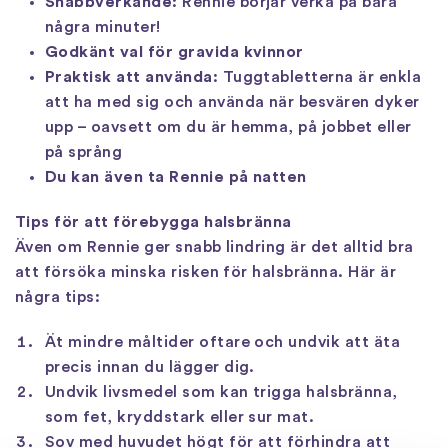
Snabbverkande
: Rennie börjar verka på bara
några minuter!
Godkänt val för gravida kvinnor
Praktisk att använda
: Tuggtabletterna är enkla
att ha med sig och använda när besvären dyker
upp – oavsett om du är hemma, på jobbet eller
på språng
Du kan även ta Rennie på natten
Tips för att förebygga halsbränna
Även om Rennie ger snabb lindring är det alltid bra
att försöka minska risken för halsbränna. Här är
några tips:
Ät mindre måltider oftare och undvik att äta
precis innan du lägger dig.
Undvik livsmedel som kan trigga halsbränna,
som fet, kryddstark eller sur mat.
Sov med huvudet högt för att förhindra att