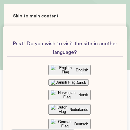
Skip to main content
Psst! Do you wish to visit the site in another
language?
English
Dansk
Norsk
Få snabb lindring vid halsbränna
under graviditeten!
Nederlands
4 Apr. 2026
Uppdaterad: 23 Jun. 2026
Deutsch