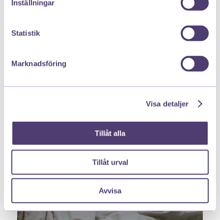
Inställningar
läkemedel. Kontakta läkare om du inte mår bättre
efter 7 dagar.
Bayer.se
Statistik
CH-20250703-10
Marknadsföring
Visa detaljer
Du kanske även är intresserad av
Tillåt alla
Tillåt urval
Avvisa