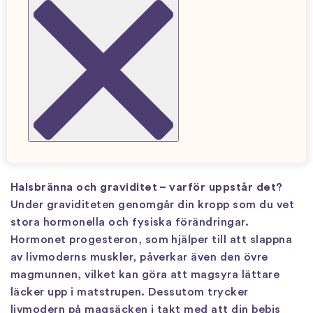
Sponsrad av Rennie
Halsbränna är ett både vanligt och obekvämt
graviditetssymtom som påverkar och irriterar alla
som drabbas. Ligger du i soffan på kvällen och har
svårt att koppla av på grund av halsbränna eller
har svårt att sova på natten? Oroa dig inte, det
finns hjälp att få! Med Rennie kan du snabbt lindra
halsbrännan och få tillbaka dina avslappnande
stunder.
Halsbränna och graviditet – varför uppstår det?
Under graviditeten genomgår din kropp som du vet
stora hormonella och fysiska förändringar.
Hormonet progesteron, som hjälper till att slappna
av livmoderns muskler, påverkar även den övre
magmunnen, vilket kan göra att magsyra lättare
läcker upp i matstrupen. Dessutom trycker
livmodern på magsäcken i takt med att din bebis