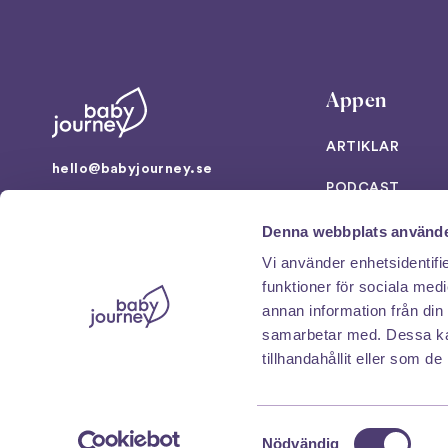
Appen
ARTIKLAR
hello@babyjourney.se
PODCAST
Artillerigatan 16
VERKTYG
Denna webbplats använde
114 51 Stockholm
Vi använder enhetsidentifie
SUPPORT
NO
/
DK
/
EN
/
DE
funktioner för sociala medi
annan information från din
samarbetar med. Dessa kan
tillhandahållit eller som d
Samtyckesval
Nödvändig