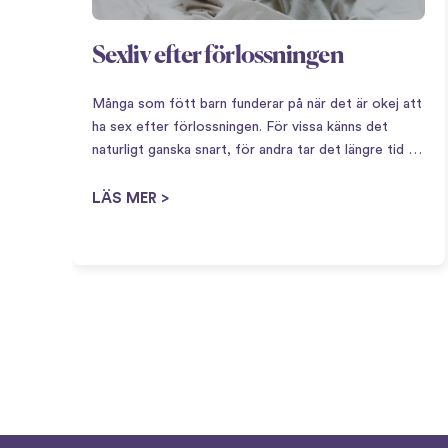
Sexliv efter förlossningen
Många som fött barn funderar på när det är okej att
ha sex efter förlossningen. För vissa känns det
naturligt ganska snart, för andra tar det längre tid –
båda är lika normalt. Att få barn innebär en stor
omställning,…
LÄS MER >