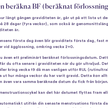
en beräkna BF (beräknat förlossnin
 hur långt gången graviditeten är, går ut på att lista ut
å 28 dagar (fyra veckor), som också är genomsnittslän
diteten är.
nsens första dag även blir graviditets första dag, fast
er vid ägglossning, omkring vecka 2+0.
 du även ett preliminärt beräknat förlossningsdatum. Det
år du ofta senare i graviditeten när du gör ultraljud. De
ller kring vecka 19 då man vanligen utför RUL (rutinultr
na ut hur många veckor du har varit gravid. Detta
kan
allt
kan även vara samma beräknade datum du fick från början
 menstruationscykel kan det här datumet flyttas fram ell
utomatiskt utifrån din senaste menstruations första dag