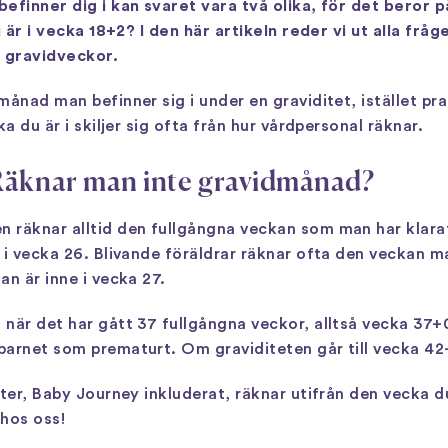
efinner dig i kan svaret vara två olika, för det beror p
u är i vecka 18+2? I den här artikeln reder vi ut alla fr
 gravidveckor.
månad man befinner sig i under en graviditet, istället p
a du är i skiljer sig ofta från hur vårdpersonal räknar.
? Räknar man inte gravidmånad?
räknar alltid den fullgångna veckan som man har klarat 
i vecka 26. Blivande föräldrar räknar ofta den veckan man
an är inne i vecka 27.
när det har gått 37 fullgångna veckor, alltså vecka 37+0 
barnet som prematurt. Om graviditeten går till vecka 4
er, Baby Journey inkluderat, räknar utifrån den vecka du ä
 hos oss!