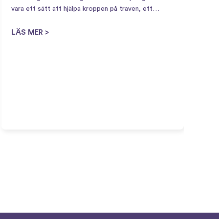
vara ett sätt att hjälpa kroppen på traven, ett
naturligt sätt att stimulera förlossningsstarten när
V
kroppen börjar bli redo. Vad är en hinnsvepning?…
LÄS MER >
F
a
b
b
f
L
r