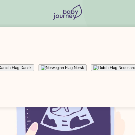
tet
Allt om att beräkna BF och varför man räknar veckor
Dansk
Norsk
Nederlan