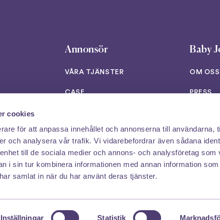
Annonsör
Baby J
VÅRA TJÄNSTER
OM OSS
CASE
PRESS
INSIKTER
JOBB
r cookies
rare för att anpassa innehållet och annonserna till användarna, t
B2B NYHETSBREV
KONTAK
er och analysera vår trafik. Vi vidarebefordrar även sådana ident
 enhet till de sociala medier och annons- och analysföretag som 
 i sin tur kombinera informationen med annan information som
e har samlat in när du har använt deras tjänster.
Copyright © Baby Journey
2026
Inställningar
Statistik
Marknadsfö