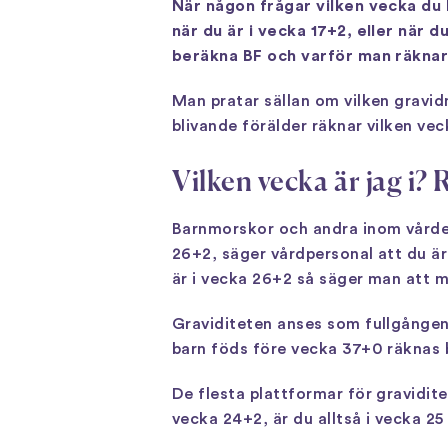
När någon frågar vilken vecka du b
när du är i vecka 17+2, eller när d
beräkna BF och varför man räknar
Man pratar sällan om vilken gravid
blivande förälder räknar vilken veck
Vilken vecka är jag i
Barnmorskor och andra inom vården 
26+2, säger vårdpersonal att du är 
är i vecka 26+2 så säger man att m
Graviditeten anses som fullgången 
barn föds före vecka 37+0 räknas 
De flesta plattformar för graviditet
vecka 24+2, är du alltså i vecka 25