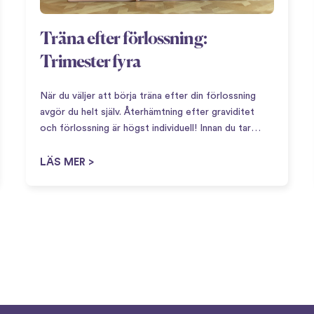
Träna efter förlossning:
Trimester fyra
När du väljer att börja träna efter din förlossning
avgör du helt själv. Återhämtning efter graviditet
och förlossning är högst individuell! Innan du tar
steget att börja aktivera kroppen igen så kan det
vara bra att definiera vad som menas…
LÄS MER >