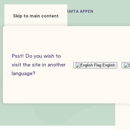
ANVÄNDARE
ANNONSÖR
HÄMTA APPEN
Skip to main content
Baby Journey
Artiklar och guider
Artiklar
Gravidi
Psst! Do you wish to
visit the site in another
English
language?