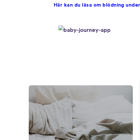
Här kan du läsa om blödning under