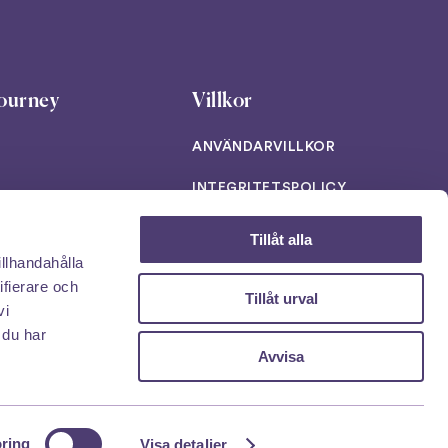
ourney
Villkor
ANVÄNDARVILLKOR
INTEGRITETSPOLICY
AI POLICY PAGE
Tillåt alla
illhandahålla
T
Ladda ner vår app!
ifierare och
Tillåt urval
vi
 du har
Avvisa
ring
Visa detaljer