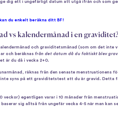
 ge dig ett i ungefärligt datum att utgå ifrån och som ger
kan du enkelt beräkna ditt BF!
ad vs kalendermånad i en graviditet
alendermånad och graviditetsmånad (som om det inte var 
ar och beräknas
från det datum då du faktiskt blev grav
et är du då i vecka 2+0.
lunarmånad, räknas från den senaste menstruationens för
inte syns på ett graviditetstest att du är gravid. Detta f
40 veckor) egentligen varar i 10 månader från menstruat
serar sig alltså från ungefär vecka 4-5 när man kan se 