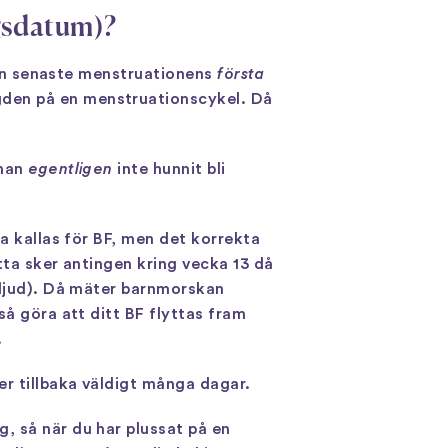
gsdatum)?
 den senaste menstruationens
första
gden på en menstruationscykel. Då
 man
egentligen
inte hunnit bli
ta kallas för BF, men det korrekta
tta sker antingen kring vecka 13 då
aljud). Då mäter barnmorskan
så göra att ditt BF flyttas fram
.
er tillbaka väldigt många dagar.
, så när du har plussat på en