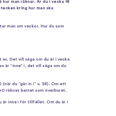
å hur man räknar. Är du i vecka 18
ågetecken kring hur man ska
ratar man om veckor. Hur du som
av. Det vill säga om du är i vecka
 är “inne” i, det vill säga om du
(när du ”går in i” v. 38). Om ett
2+0 räknas barnet som överburet.
r inne i för tillfället. Om du är i