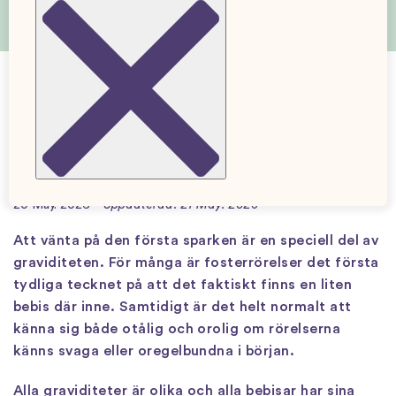
Tips för att känna fosterrörelser – så
får du kontakt med bebisen
20 May. 2026
Uppdaterad: 21 May. 2026
Att vänta på den första sparken är en speciell del av
graviditeten. För många är fosterrörelser det första
tydliga tecknet på att det faktiskt finns en liten
bebis där inne. Samtidigt är det helt normalt att
känna sig både otålig och orolig om rörelserna
känns svaga eller oregelbundna i början.
Alla graviditeter är olika och alla bebisar har sina