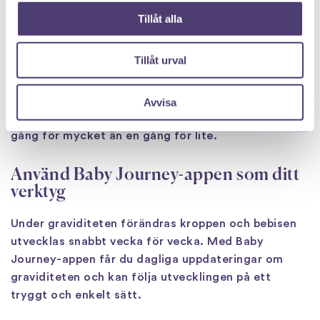
Du efter vecka 24 inte känt rörelser på hela
Tillåt alla
dagen trots att du provat tipsen ovan
Rörelserna plötsligt blir mycket svagare
Tillåt urval
Bebisens vanliga rörelsemönster förändras
tydligt
Avvisa
Lita på din instinkt. Det är alltid bättre att ringa en
gång för mycket än en gång för lite.
Använd Baby Journey-appen som ditt
verktyg
Under graviditeten förändras kroppen och bebisen
utvecklas snabbt vecka för vecka. Med Baby
Journey-appen får du dagliga uppdateringar om
graviditeten och kan följa utvecklingen på ett
tryggt och enkelt sätt.