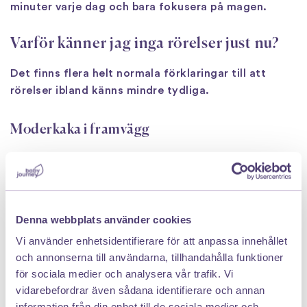
minuter varje dag och bara fokusera på magen.
Varför känner jag inga rörelser just nu?
Det finns flera helt normala förklaringar till att
rörelser ibland känns mindre tydliga.
Moderkaka i framvägg
Om moderkakan sitter framtill kan den dämpa
sparkarna och göra dem svårare att känna.
Bebisens position
Denna webbplats använder cookies
Vi använder enhetsidentifierare för att anpassa innehållet
Om bebisen sparkar inåt mot ryggen istället för utåt
och annonserna till användarna, tillhandahålla funktioner
mot magen känns rörelserna ofta mindre.
för sociala medier och analysera vår trafik. Vi
vidarebefordrar även sådana identifierare och annan
information från din enhet till de sociala medier och