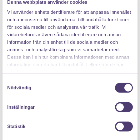
Denna webbplats använder cookies
1. Koka morot och sötpotatis i vatten tills de är
Vi använder enhetsidentifierare för att anpassa innehållet
mjuka.
och annonserna till användarna, tillhandahålla funktioner
2. Mixa de kokta grönsakerna tills du får en jämn
för sociala medier och analysera vår trafik. Vi
puré.
vidarebefordrar även sådana identifierare och annan
3. Låt purén svalna innan du serverar den.
information från din enhet till de sociala medier och
annons- och analysföretag som vi samarbetar med.
Fler recept till bebis hittar du här!
Dessa kan i sin tur kombinera informationen med annan
information som du har tillhandahållit eller som de har
samlat in när du har använt deras tjänster.
Samtyckesval
Nödvändig
Du kanske även är intresserad av
Inställningar
Statistik