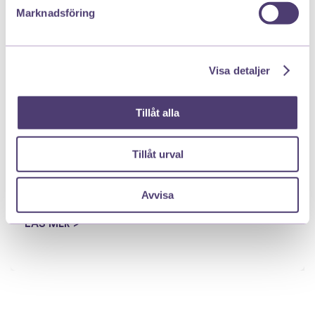
Marknadsföring
Visa detaljer
Tillåt alla
Sexliv efter förlossningen
Tillåt urval
Många som fött barn funderar på när det är okej att ha sex
efter förlossningen. För vissa känns det naturligt ganska
snart, för andra tar det längre tid – båda är lika normalt. Att
Avvisa
få barn innebär en stor omställning,…
LÄS MER >