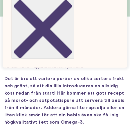
Morot- och sötpotatispuré (från 4
månader)
26 Mar. 2026
Uppdaterad: 22 Apr. 2026
Det är bra att variera puréer av olika sorters frukt
och grönt, så att din lilla introduceras en allsidig
kost redan från start! Här kommer ett gott recept
på morot- och sötpotatispuré att servera till bebis
från 4 månader. Addera gärna lite rapsolja eller en
liten klick smör för att din bebis även ska få i sig
högkvalitativt fett som Omega-3.