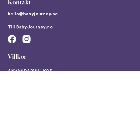
Kontakt
hello@babyjourney.se
Till
BabyJourney.no
Villkor
ANVÄNDARVILLKOR
AI POLICY PAGE
Ladda ner vår app här