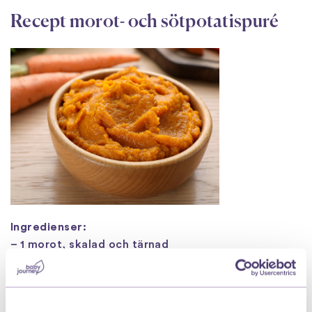
Recept morot- och sötpotatispuré
Ingredienser:
– 1 morot, skalad och tärnad
– 1/2 sötpotatis, skalad och tärnad
– 1 dl vatten (för kokning)
Så här gör du: