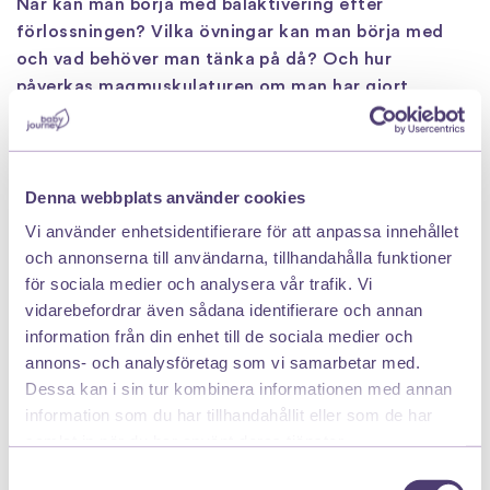
När kan man börja med bålaktivering efter
förlossningen? Vilka övningar kan man börja med
och vad behöver man tänka på då? Och hur
påverkas magmuskulaturen om man har gjort
kejsarsnitt? Dessa är några frågor som Sanna
besvarar i den här videon om mammaträning efter
förlossningen – dessutom ger hon oss tips på ett
par övningar som man kan smyga igång under den
Denna webbplats använder cookies
fjärde trimestern.
Vi använder enhetsidentifierare för att anpassa innehållet
och annonserna till användarna, tillhandahålla funktioner
Vad är Vibes?
för sociala medier och analysera vår trafik. Vi
Om du vill att träning ska vara lättillgängligt, kul
vidarebefordrar även sådana identifierare och annan
och kravlöst så är Vibes träningstjänsten för dig!
information från din enhet till de sociala medier och
Som medlem får du tillgång till ett bibliotek med
annons- och analysföretag som vi samarbetar med.
över 400 träningspass och yogaklasser som du kan
Dessa kan i sin tur kombinera informationen med annan
köra igång när och var du vill. Du behöver varken
information som du har tillhandahållit eller som de har
vara vältränad, ha några redskap, speciellt mycket
samlat in när du har använt deras tjänster.
plats eller tid – därför passar Vibes precis alla.
Samtyckesval