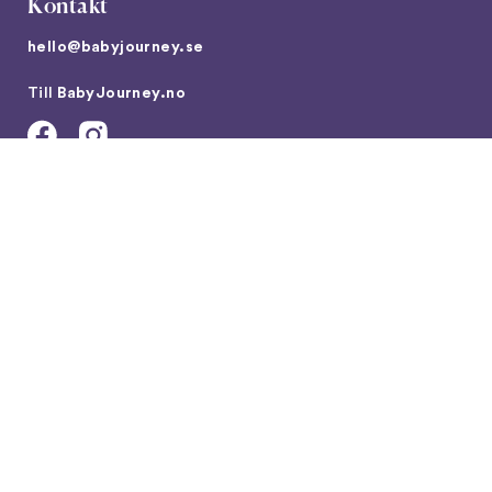
Kontakt
hello@babyjourney.se
Till
BabyJourney.no
Villkor
ANVÄNDARVILLKOR
AI POLICY PAGE
Ladda ner vår app här