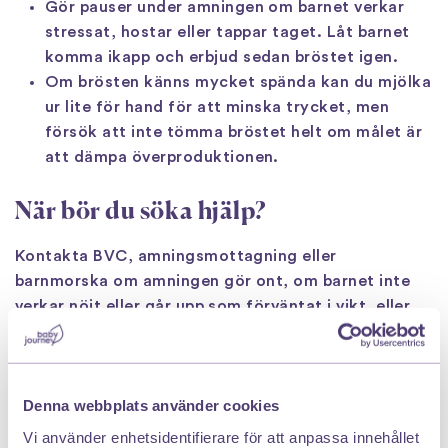
Gör pauser under amningen om barnet verkar
stressat, hostar eller tappar taget. Låt barnet
komma ikapp och erbjud sedan bröstet igen.
Om brösten känns mycket spända kan du mjölka
ur lite för hand för att minska trycket, men
försök att inte tömma bröstet helt om målet är
att dämpa överproduktionen.
När bör du söka hjälp?
Kontakta BVC, amningsmottagning eller
barnmorska om amningen gör ont, om barnet inte
verkar nöjt eller går upp som förväntat i vikt, eller
om du ofta får spända bröst, mjölkstockning eller
återkommande obehag. Du bör också söka stöd om
du känner dig osäker på om det handlar om stark
Denna webbplats använder cookies
utdrivningsreflex, överproduktion eller något annat
amningsbesvär.
Vi använder enhetsidentifierare för att anpassa innehållet