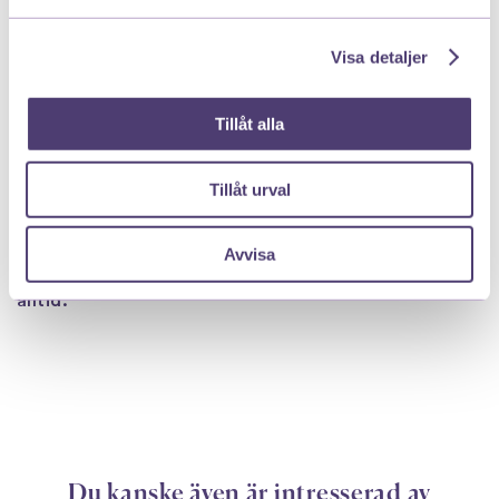
amningen blir mer etablerad och produktionen
anpassas efter barnets behov.
Visa detaljer
Vad är skillnaden mellan stark
utdrivningsreflex och för mycket mjölk?
Tillåt alla
Stark utdrivningsreflex handlar om att mjölken
Tillåt urval
kommer snabbt och kraftigt när utdrivningen sätter
igång. För mycket mjölk handlar mer om att kroppen
producerar mer mjölk än barnet efterfrågar. De två
Avvisa
tillstånden förekommer ofta tillsammans, men inte
alltid.
Du kanske även är intresserad av