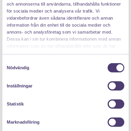
och annonserna till användarna, tillhandahålla funktioner
Vanliga frågor om stark
för sociala medier och analysera vår trafik. Vi
utdrivningsreflex
vidarebefordrar även sådana identifierare och annan
information från din enhet till de sociala medier och
annons- och analysföretag som vi samarbetar med.
Är stark utdrivningsreflex farligt för
Dessa kan i sin tur kombinera informationen med annan
barnet?
information som du har tillhandahållit eller som de har
Nej, i sig är det oftast inte farligt, men det kan göra
samlat in när du har använt deras tjänster.
amningen stökig och obekväm för både barnet och
Samtyckesval
du som ammar. Med rätt positioner och
Nödvändig
anpassningar brukar det ofta bli bättre.
Inställningar
Hur länge brukar en stark
utdrivningsreflex pågå?
Statistik
Det är vanligt att besvären är tydligast under de
första veckorna när mjölkproduktionen håller på att
Marknadsföring
ställa in sig. För många lugnar det ner sig när