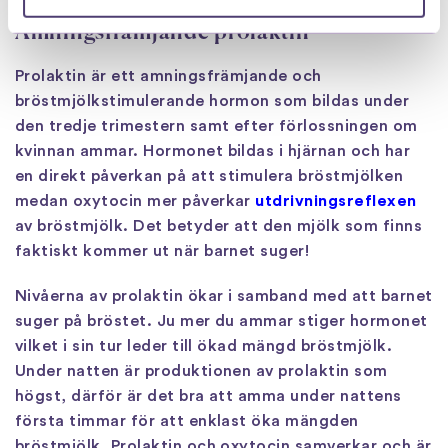
Amningsfrämjande prolaktin
Prolaktin är ett amningsfrämjande och
bröstmjölkstimulerande hormon som bildas under
den tredje trimestern samt efter förlossningen om
kvinnan ammar. Hormonet bildas i hjärnan och har
en direkt påverkan på att stimulera bröstmjölken
medan oxytocin mer påverkar
utdrivningsreflexen
av bröstmjölk. Det betyder att den mjölk som finns
faktiskt kommer ut när barnet suger!
Nivåerna av prolaktin ökar i samband med att barnet
suger på bröstet. Ju mer du ammar stiger hormonet
vilket i sin tur leder till ökad mängd bröstmjölk.
Under natten är produktionen av prolaktin som
högst, därför är det bra att amma under nattens
första timmar för att enklast öka mängden
bröstmjölk. Prolaktin och oxytocin samverkar och är