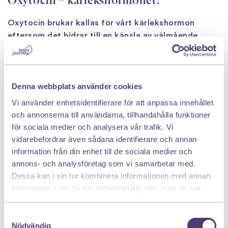
Oxytocin – kärlekshormonet!
Oxytocin brukar kallas för vårt kärlekshormon
eftersom det bidrar till en känsla av välmående.
Under den andra och tredje trimestern börjar detta
hormon öka och ansvarar då för flera häftiga
funktioner i den gravida kroppen!
Denna webbplats använder cookies
Som gravid vill man optimera nivåerna av oxytocin
Vi använder enhetsidentifierare för att anpassa innehållet
och detta går att göra genom vila samt lugn och ro.
och annonserna till användarna, tillhandahålla funktioner
Då hamnar kroppen i vad som kallas för ett
för sociala medier och analysera vår trafik. Vi
parasympatiskt tillstånd
vilket innebär att kroppen
vidarebefordrar även sådana identifierare och annan
slappnar av maximalt. När oxytocinet utsöndras och
information från din enhet till de sociala medier och
flödar väl i kroppen mår man väldigt bra psykiskt
annons- och analysföretag som vi samarbetar med.
både som gravid och inte. Vid stress utsöndras
Dessa kan i sin tur kombinera informationen med annan
istället adrenalin och kortisol vilket motverkar
information som du har tillhandahållit eller som de har
oxytocinets effekt.
samlat in när du har använt deras tjänster.
Samtyckesval
Oxytocin bidrar också till att ge sammandragningar
Nödvändig