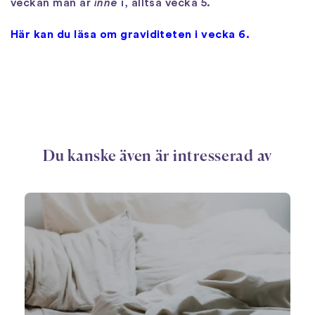
veckan man är
inne
i, alltså vecka 5.
Här kan du läsa om graviditeten i vecka 6.
Du kanske även är intresserad av