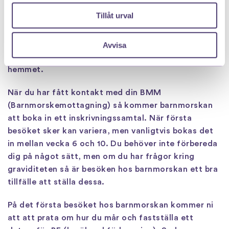
vill gå till och berätta att du är gravid. Alla
Tillåt urval
barnmorskemottagningar erbjuder snarlika
basprogram enligt regionen du bor i och du kan välja
att skriva dig var du vill. Många brukar välja en
Avvisa
barnmorskemottagning som ligger nära jobbet eller
hemmet.
När du har fått kontakt med din BMM
(Barnmorskemottagning) så kommer barnmorskan
att boka in ett inskrivningssamtal. När första
besöket sker kan variera, men vanligtvis bokas det
in mellan vecka 6 och 10. Du behöver inte förbereda
dig på något sätt, men om du har frågor kring
graviditeten så är besöken hos barnmorskan ett bra
tillfälle att ställa dessa.
På det första besöket hos barnmorskan kommer ni
att att prata om hur du mår och fastställa ett