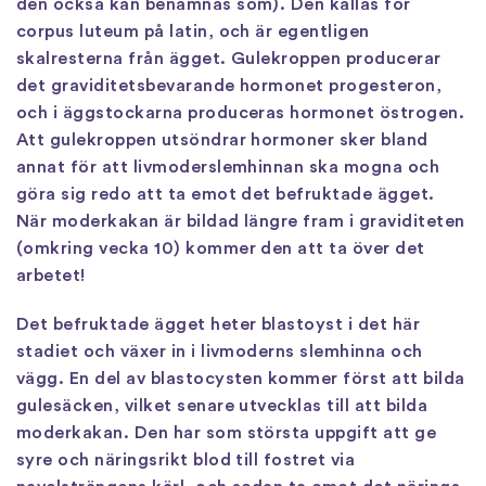
den också kan benämnas som). Den kallas för
corpus luteum på latin, och är egentligen
skalresterna från ägget. Gulekroppen producerar
det graviditetsbevarande hormonet progesteron,
och i äggstockarna produceras hormonet östrogen.
Att gulekroppen utsöndrar hormoner sker bland
annat för att livmoderslemhinnan ska mogna och
göra sig redo att ta emot det befruktade ägget.
När moderkakan är bildad längre fram i graviditeten
(omkring vecka 10) kommer den att ta över det
arbetet!
Det befruktade ägget heter blastoyst i det här
stadiet och växer in i livmoderns slemhinna och
vägg. En del av blastocysten kommer först att bilda
gulesäcken, vilket senare utvecklas till att bilda
moderkakan. Den har som största uppgift att ge
syre och näringsrikt blod till fostret via