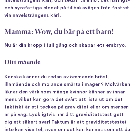
navelsträngens kärl, och sedan ta emot det närings-
och syrefattiga blodet på tillbakavägen från fostret
via navelsträngens kärl.
Mamma: Wow, du bär på ett barn!
Nu är din kropp i full gång och skapar ett embryo.
Ditt mående
Kanske känner du redan av ömmande bröst,
illamående och molande smärta i magen? Molvärken
liknar den värk som många kvinnor känner av innan
mens vilket kan göra det svårt att lista ut om det
faktiskt är ett tecken på graviditet eller om mensen
är på väg. Lyckligtvis har ditt graviditetstest gett
dig ett säkert svar! Faktum är att graviditetstestet
inte kan visa fel, även om det kan kännas som att du