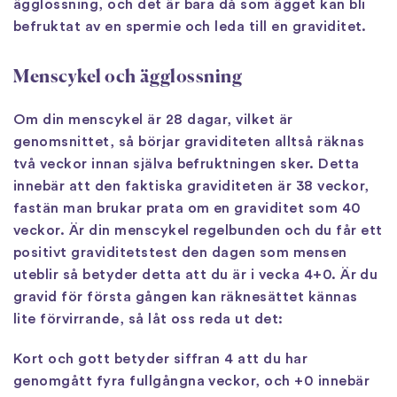
ägglossning, och det är bara då som ägget kan bli
befruktat av en spermie och leda till en graviditet.
Menscykel och ägglossning
Om din menscykel är 28 dagar, vilket är
genomsnittet, så börjar graviditeten alltså räknas
två veckor innan själva befruktningen sker. Detta
innebär att den faktiska graviditeten är 38 veckor,
fastän man brukar prata om en graviditet som 40
veckor. Är din menscykel regelbunden och du får ett
positivt graviditetstest den dagen som mensen
uteblir så betyder detta att du är i vecka 4+0. Är du
gravid för första gången kan räknesättet kännas
lite förvirrande, så låt oss reda ut det:
Kort och gott betyder siffran 4 att du har
genomgått fyra fullgångna veckor, och +0 innebär