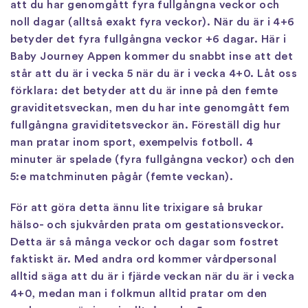
att du har genomgått fyra fullgångna veckor och
noll dagar (alltså exakt fyra veckor). När du är i 4+6
betyder det fyra fullgångna veckor +6 dagar. Här i
Baby Journey Appen kommer du snabbt inse att det
står att du är i vecka 5 när du är i vecka 4+0. Låt oss
förklara: det betyder att du är inne på den femte
graviditetsveckan, men du har inte genomgått fem
fullgångna graviditetsveckor än. Föreställ dig hur
man pratar inom sport, exempelvis fotboll. 4
minuter är spelade (fyra fullgångna veckor) och den
5:e matchminuten pågår (femte veckan).
För att göra detta ännu lite trixigare så brukar
hälso- och sjukvården prata om gestationsveckor.
Detta är så många veckor och dagar som fostret
faktiskt är. Med andra ord kommer vårdpersonal
alltid säga att du är i fjärde veckan när du är i vecka
4+0, medan man i folkmun alltid pratar om den