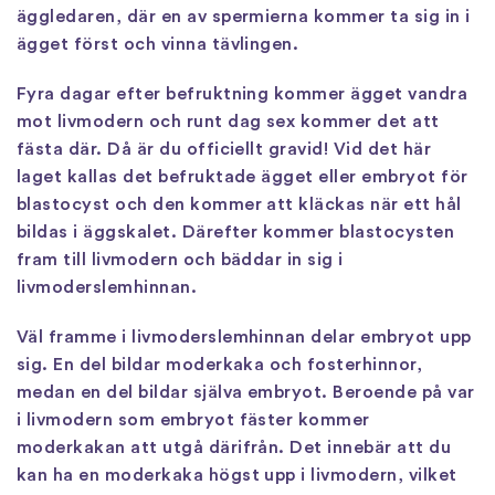
äggledaren, där en av spermierna kommer ta sig in i
ägget först och vinna tävlingen.
Fyra dagar efter befruktning kommer ägget vandra
mot livmodern och runt dag sex kommer det att
fästa där. Då är du officiellt gravid! Vid det här
laget kallas det befruktade ägget eller embryot för
blastocyst och den kommer att kläckas när ett hål
bildas i äggskalet. Därefter kommer blastocysten
fram till livmodern och bäddar in sig i
livmoderslemhinnan.
Väl framme i livmoderslemhinnan delar embryot upp
sig. En del bildar moderkaka och fosterhinnor,
medan en del bildar själva embryot. Beroende på var
i livmodern som embryot fäster kommer
moderkakan att utgå därifrån. Det innebär att du
kan ha en moderkaka högst upp i livmodern, vilket