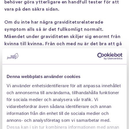
behöver göra ytterligare en handfull tester för att
vara på den säkra sidan.
Om du inte har några graviditetsrelaterade
symptom alls så är det fullkomligt normalt.
Måendet under graviditeten skiljer sig enormt från
kvinna till kvinna. Från och med nu är det bra att gå
in med inställningen att aldrig jämföra din graviditet
med någon annans.
Folsyra
Denna webbplats använder cookies
Vi använder enhetsidentifierare för att anpassa innehållet
Alla gravida rekommenderas att ta tillskott av
och annonserna till användarna, tillhandahålla funktioner
Folsyra (400 mikrogram/dygn) fram till 12:e
för sociala medier och analysera vår trafik. Vi
graviditetsveckan för att minska risken för
vidarebefordrar även sådana identifierare och annan
ryggmärgsbråck hos fostret. Du kan fortsätta med
information från din enhet till de sociala medier och
tillskott av folsyra under hela graviditeten om du
annons- och analysföretag som vi samarbetar med.
vill, det är inget som kommer att påverka dig eller
Dessa kan i sin tur kombinera informationen med annan