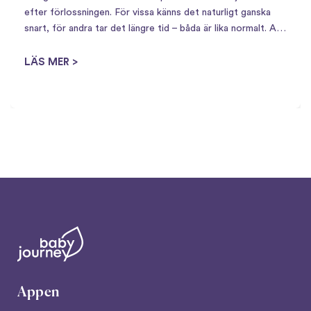
efter förlossningen. För vissa känns det naturligt ganska
snart, för andra tar det längre tid – båda är lika normalt. Att
få barn innebär en stor omställning,…
LÄS MER >
Appen