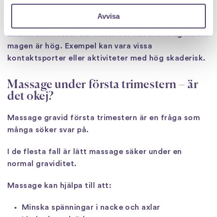
Vad bör man undvika?
Avvisa
Undvik aktiviteter där risken för fall eller slag mot
magen är hög. Exempel kan vara vissa
kontaktsporter eller aktiviteter med hög skaderisk.
Massage under första trimestern – är
det okej?
Massage gravid första trimestern är en fråga som
många söker svar på.
I de flesta fall är lätt massage säker under en
normal graviditet.
Massage kan hjälpa till att:
Minska spänningar i nacke och axlar