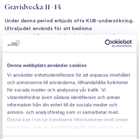
Gravidvecka 11–14
Under denna period erbjuds ofta KUB-undersökning.
Ultraljudet används för att bedöma
fosterutvecklingen och kan kombineras med
blodprov för att uppskatta sannolikheten för vissa
kromosomavvikelser.
Denna webbplats använder cookies
Träning som gravid i första trimestern
Vi använder enhetsidentifierare för att anpassa innehållet
– vad gäller?
och annonserna till användarna, tillhandahålla funktioner
för sociala medier och analysera vår trafik. Vi
Många undrar över träning gravid första trimestern
vidarebefordrar även sådana identifierare och annan
och om det är säkert att fortsätta vara aktiv.
information från din enhet till de sociala medier och
För de flesta med en normal graviditet är svaret ja.
annons- och analysföretag som vi samarbetar med.
Dessa kan i sin tur kombinera informationen med annan
Fysisk aktivitet under graviditeten kan bidra till:
information som du har tillhandahållit eller som de har
samlat in när du har använt deras tjänster.