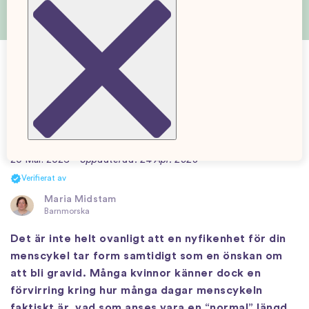
Förstår du din menscykel? Här är allt
du
behöver
ha koll på!
20 Mar. 2026
Uppdaterad: 24 Apr. 2026
Verifierat av
Maria Midstam
Barnmorska
Det är inte helt ovanligt att en nyfikenhet för din
menscykel tar form samtidigt som en önskan om
att bli gravid. Många kvinnor känner dock en
förvirring kring hur många dagar menscykeln
faktiskt är, vad som anses vara en “normal” längd