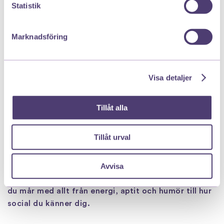
Statistik
Marknadsföring
Visa detaljer
Tillåt alla
Måendet genom din menscykel
Tillåt urval
De olika hormonerna östrogen, progesteron och
testosteron har flera toppar och dalar under
Avvisa
menscykelns gång. Detta kommer att påverka hur
du mår med allt från energi, aptit och humör till hur
social du känner dig.