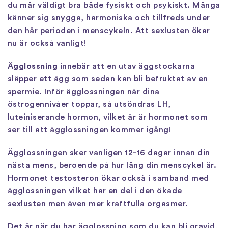
du mår väldigt bra både fysiskt och psykiskt. Många
känner sig snygga, harmoniska och tillfreds under
den här perioden i menscykeln. Att sexlusten ökar
nu är också vanligt!
Ägglossning
innebär att en utav äggstockarna
släpper ett ägg som sedan kan bli befruktat av en
spermie. Inför ägglossningen när dina
östrogennivåer toppar, så utsöndras LH,
luteiniserande hormon, vilket är är hormonet som
ser till att ägglossningen kommer igång!
Ägglossningen sker vanligen 12-16 dagar innan din
nästa mens, beroende på hur lång din menscykel är.
Hormonet testosteron ökar också i samband med
ägglossningen vilket har en del i den ökade
sexlusten men även mer kraftfulla orgasmer.
Det är när du har ägglossning som du kan bli gravid,