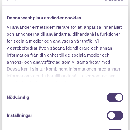
När du har din ägglossning är flytningarna oftast
Denna webbplats använder cookies
mer genomskinliga och elastiska i konsistensen för
Vi använder enhetsidentifierare för att anpassa innehållet
att underlätta för spermierna att ta sig till det
och annonserna till användarna, tillhandahålla funktioner
lossade ägget. Denna konsistens brukar kallas för
för sociala medier och analysera vår trafik. Vi
äggvite-sekret då den påminner om äggvita. Innan
vidarebefordrar även sådana identifierare och annan
din mens kan flytningarna få en mer rosa eller
information från din enhet till de sociala medier och
brunaktig färg eftersom de blandas med blod från
annons- och analysföretag som vi samarbetar med.
mensen.
Dessa kan i sin tur kombinera informationen med annan
information som du har tillhandahållit eller som de har
samlat in när du har använt deras tjänster.
Samtyckesval
Nödvändig
Inställningar