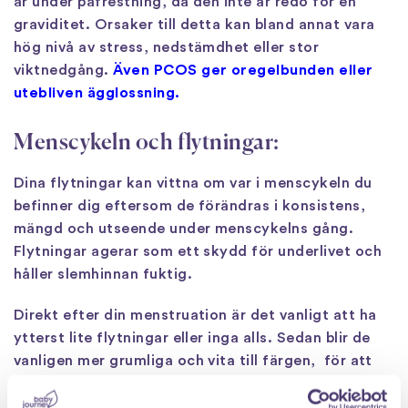
är under påfrestning, då den inte är redo för en
graviditet. Orsaker till detta kan bland annat vara
hög nivå av stress, nedstämdhet eller stor
viktnedgång.
Även PCOS ger oregelbunden eller
utebliven ägglossning.
Menscykeln och flytningar:
Dina flytningar kan vittna om var i menscykeln du
befinner dig eftersom de förändras i konsistens,
mängd och utseende under menscykelns gång.
Flytningar agerar som ett skydd för underlivet och
håller slemhinnan fuktig.
Direkt efter din menstruation är det vanligt att ha
ytterst lite flytningar eller inga alls. Sedan blir de
vanligen mer grumliga och vita till färgen, för att
sedan bli mer krämiga och öka i mängd innan
ägglossningen.