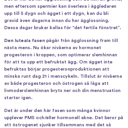
men eftersom spermier kan överleva i äggledaren
upp till 5 dygn och ägget i ett dygn, kan du bli
gravid även dagarna innan du har ägglossning.
Dessa dagar brukar kallas för “det fertila fönstret”.
Den luteala fasen
pågår från ägglossning fram till
nästa mens. Nu ökar nivåerna av hormonet
progesteron i kroppen, som optimerar slemhinnan
för att ta upp ett befruktat ägg. Om ägget inte
befruktas börjar progesteronproduktionen att
minska runt dag 21 i menscykeln. Tillslut är nivåerna
av både progesteron och östrogen så låga att
livmoderslemhinnan bryts ner och din menstruation
startar igen.
Det är under den här fasen som många kvinnor
upplever PMS och/eller hormonell akne. Det beror på
att östrogenet sjunker tillsammans med det så